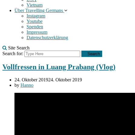
Vietnam
Über Travelling Germans
Instagram
Youtube
Spenden
Impressum
Datenschutzerklärung
Site Search
Search for:
Search
Vollfressen in Luang Prabang (Vlog)
24. Oktober 2019
24. Oktober 2019
by
Hanno