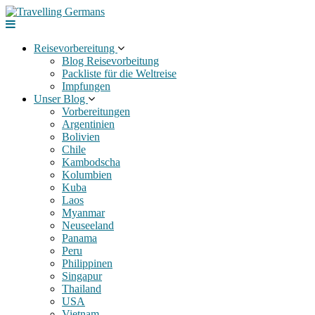
Skip
to
content
Reisevorbereitung
Blog Reisevorbeitung
Packliste für die Weltreise
Impfungen
Unser Blog
Vorbereitungen
Argentinien
Bolivien
Chile
Kambodscha
Kolumbien
Kuba
Laos
Myanmar
Neuseeland
Panama
Peru
Philippinen
Singapur
Thailand
USA
Vietnam