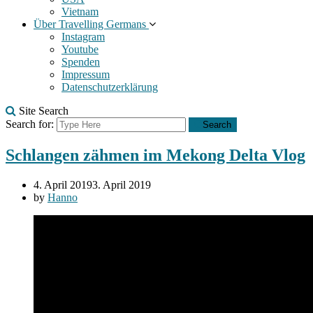
Vietnam
Über Travelling Germans
Instagram
Youtube
Spenden
Impressum
Datenschutzerklärung
Site Search
Search for:
Search
Schlangen zähmen im Mekong Delta Vlog
4. April 2019
3. April 2019
by
Hanno