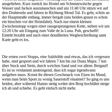
ausgeliehen. Kurz zurück ins Hostel um Schmutzwäsche gegen
Wasser und Jacken auszutauschen und um 11:40 Uhr sitzen wir auf
den Drahteseln und fahren in Richtung Mond Tal. Es geht, schön an
der Hauptstraße entlang, immer bergab (uns beiden graust es schon
ein bisschen vor der Heimfahrt). Nach nur einem kleinen
Zwischenstopp wegen einer rausgesprungenen Kette, stehen wir um
12:20 Uhr am Eingang zum Valle de la Luna. Puh, geschafft!
Eintritt bezahlt und nach einer detaillierten Wegbeschreibung samt
Karte geht es los.
Die ersten zwei Stopps, eine Salzhöhle und etwas, das ich vergessen
habe, sind gesperrt und wir fahren 7 km bis zur Duna Major. 7 km
über Stock und Stein, durch weichen Sand und vor allem: Bergauf!
Es ist so verdammt anstrengend, dass ich sogar irgendwann
aufgeben muss. Kennt ihr diesen Geschmack von Eisen im Mund,
wenn man beim Sport zu wenig Sauerstoff einatmet? So ging es uns
beiden, aber während Hanno stetig weiter den Berg hochfährt steige
ich ab und schiebe. Es geht einfach nicht mehr.