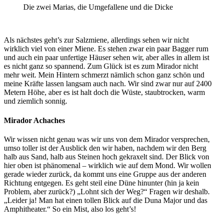
Die zwei Marias, die Umgefallene und die Dicke
Als nächstes geht’s zur Salzmiene, allerdings sehen wir nicht
wirklich viel von einer Miene. Es stehen zwar ein paar Bagger rum
und auch ein paar unfertige Häuser sehen wir, aber alles in allem ist
es nicht ganz so spannend. Zum Glück ist es zum Mirador nicht
mehr weit. Mein Hintern schmerzt nämlich schon ganz schön und
meine Kräfte lassen langsam auch nach. Wir sind zwar nur auf 2400
Metern Höhe, aber es ist halt doch die Wüste, staubtrocken, warm
und ziemlich sonnig.
Mirador Achaches
Wir wissen nicht genau was wir uns von dem Mirador versprechen,
umso toller ist der Ausblick den wir haben, nachdem wir den Berg
halb aus Sand, halb aus Steinen hoch gekraxelt sind. Der Blick von
hier oben ist phänomenal – wirklich wie auf dem Mond. Wir wollen
gerade wieder zurück, da kommt uns eine Gruppe aus der anderen
Richtung entgegen. Es geht steil eine Düne hinunter (hin ja kein
Problem, aber zurück?) „Lohnt sich der Weg?“ Fragen wir deshalb.
„Leider ja! Man hat einen tollen Blick auf die Duna Major und das
Amphitheater.“ So ein Mist, also los geht’s!