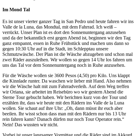
Im Mond Tal
Es ist unser vierter ganzer Tag in San Pedro und heute fahren wir ins
Valle de la Luna, das Mondtal, mit dem Fahrrad. Ich weiß –
verrückt. Unser Plan ist es dort den Sonnenuntergang anzusehen
und da der bekanntlich erst gegen Abend ist, beginnen wir den Tag
ganz entspannt, essen in Ruhe Frühstück und machen uns dann so
gegen 10:30 Uhr auf in die Stadt, im Schlepptau unsere
Schmutzwäsche. Der Plan ist die Wäsche abzugeben und schon mal
zwei Räder auszuleihen. Wir wollen so gegen 14 Uhr los fahren um
uns das Tal vor dem Sonnenuntergang noch in Ruhe anzusehen.
Für die Wäsche wollen sie 3600 Pesos (4,50) pro Kilo. Uns klappt
die Kinnlade runter. Da waschen wir lieber mit Hand. Also nehmen
wir die Wäsche halt mit zum Fahrradverleih. Auf dem Weg treffen
wir Oriana, sie arbeitet im Reisebüro wo wir gestern Abend die
Sterne Tour gebucht haben. Wir berichten kurz von der Tour und
erzählen ihr, dass wir heute mit den Rädern ins Valle de la Luna
wollen. Sie schaut auf ihre Uhr: „Oh, dann müsst ihr euch aber
beeilen. Ihr wisst schon dass man mit den Rädern nur bis 13 Uhr
rein fahren kann? Danach dürfen nur noch Tour Operator rein.“
Nein! Das wussten wir nicht.
Vorbei ist unser langsamer Vormittag und die Räder sind im Akkord