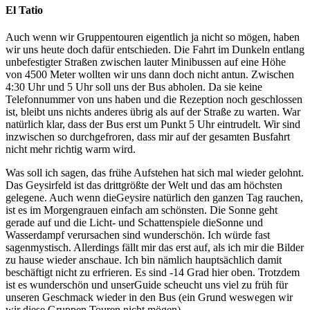
El Tatio
Auch wenn wir Gruppentouren eigentlich ja nicht so mögen, haben
wir uns heute doch dafür entschieden. Die Fahrt im Dunkeln entlang
unbefestigter Straßen zwischen lauter Minibussen auf eine Höhe
von 4500 Meter wollten wir uns dann doch nicht antun. Zwischen
4:30 Uhr und 5 Uhr soll uns der Bus abholen. Da sie keine
Telefonnummer von uns haben und die Rezeption noch geschlossen
ist, bleibt uns nichts anderes übrig als auf der Straße zu warten. War
natürlich klar, dass der Bus erst um Punkt 5 Uhr eintrudelt. Wir sind
inzwischen so durchgefroren, dass mir auf der gesamten Busfahrt
nicht mehr richtig warm wird.
Was soll ich sagen, das frühe Aufstehen hat sich mal wieder gelohnt.
Das Geysirfeld ist das drittgrößte der Welt und das am höchsten
gelegene. Auch wenn dieGeysire natürlich den ganzen Tag rauchen,
ist es im Morgengrauen einfach am schönsten. Die Sonne geht
gerade auf und die Licht- und Schattenspiele dieSonne und
Wasserdampf verursachen sind wunderschön. Ich würde fast
sagenmystisch. Allerdings fällt mir das erst auf, als ich mir die Bilder
zu hause wieder anschaue. Ich bin nämlich hauptsächlich damit
beschäftigt nicht zu erfrieren. Es sind -14 Grad hier oben. Trotzdem
ist es wunderschön und unserGuide scheucht uns viel zu früh für
unseren Geschmack wieder in den Bus (ein Grund weswegen wir
wir diese Gruppen Touren nicht mögen).