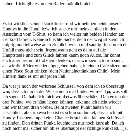
haben. Licht gibt es an den Rädern nämlich nicht.
Es ist wirklich schnell stockfinster und wir nehmen beide unsere
Handys in die Hand, bzw. ich stecke mir meins einfach in den
Ausschnitt vom T-Shirt, so kann ich weiter mit beiden Händen am
Lenkrad fahren. Keine schlechte Sache, denn der weg ist ziemlich
holprig und teilweise auch ziemlich weich und sandig. Jetzt noch ein
Unfall muss nicht sein. Irgendwann geht es dann auf die
Hauptstraße und zum Glück fahren kaum noch Autos. Ihr könnt
euch aber bestimmt trotzdem denken, dass wir ziemlich froh sind,
als wir die Räder wieder abgegeben haben, in einem Café sitzen und
einen Pisco Sour trinken (dem Nationalgetränk aus Chile). Mein
Hintern dank es mir auf jeden Fall!
Da war ja noch der verlorene Schlüssel, von dem ich so überzeugt
war, dass ich ihn in der Wüste noch mal finden würde. Tja, was soll
ich sagen. Da habe ich mich wohl etwas überschätzt. Den ersten der
drei Punkte, wo er hätte liegen können, erkenne ich nicht wieder
und wir fahren dran vorbei. Beim zweiten Punkt halten wir
tatsächlich, aber inzwischen ist es schon so dunkel, dass auch mit
Handy Taschenlampe keine Chance besteht den kleinen Schlüssel
zu finden. Den dritten Punkt, leuchte ich nur noch kurz ab. Da ich
noch nicht mal sicher bin ob es überhaupt der richtige Punkt ist. Tja,