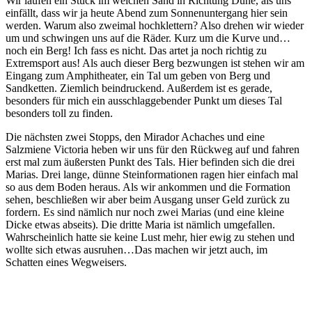
Wir laufen ein Stück im weichen Sand in Richtung Düne, als uns
einfällt, dass wir ja heute Abend zum Sonnenuntergang hier sein
werden. Warum also zweimal hochklettern? Also drehen wir wieder
um und schwingen uns auf die Räder. Kurz um die Kurve und…
noch ein Berg! Ich fass es nicht. Das artet ja noch richtig zu
Extremsport aus! Als auch dieser Berg bezwungen ist stehen wir am
Eingang zum Amphitheater, ein Tal um geben von Berg und
Sandketten. Ziemlich beindruckend. Außerdem ist es gerade,
besonders für mich ein ausschlaggebender Punkt um dieses Tal
besonders toll zu finden.
Die nächsten zwei Stopps, den Mirador Achaches und eine
Salzmiene Victoria heben wir uns für den Rückweg auf und fahren
erst mal zum äußersten Punkt des Tals. Hier befinden sich die drei
Marias. Drei lange, dünne Steinformationen ragen hier einfach mal
so aus dem Boden heraus. Als wir ankommen und die Formation
sehen, beschließen wir aber beim Ausgang unser Geld zurück zu
fordern. Es sind nämlich nur noch zwei Marias (und eine kleine
Dicke etwas abseits). Die dritte Maria ist nämlich umgefallen.
Wahrscheinlich hatte sie keine Lust mehr, hier ewig zu stehen und
wollte sich etwas ausruhen…Das machen wir jetzt auch, im
Schatten eines Wegweisers.